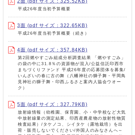
2面 (pdf サイズ：325.52KB)
平成26年度当初予算概要
3面 (pdf サイズ：322.65KB)
平成26年度当初予算概要（続き）
4面 (pdf サイズ：357.84KB)
第2回燃やすごみ組成分析調査結果 「燃やすごみ」
の袋の中に31.8％の資源物が混入/公益信託印西市
まちづくりファンド 平成26年度の応募団体を募集/
いんざいの春に古の舞（八幡神社の獅子舞・平岡鳥
見神社の獅子舞・印西ふるさと案内人協会ウオー
ク）
5面 (pdf サイズ：327.79KB)
放射線情報（幼稚園、保育園、小・中学校など大気
中放射線量の測定結果、印西産農産物の放射性物質
検査結果）/タケノコ、シイタケ（露地栽培）を出
荷・販売しないでください/外国人のみなさんへ～