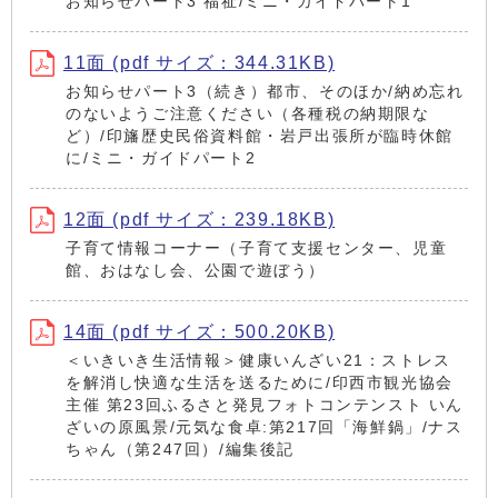
お知らせパート3 福祉/ミニ・ガイドパート1
11面 (pdf サイズ：344.31KB)
お知らせパート3（続き）都市、そのほか/納め忘れ
のないようご注意ください（各種税の納期限な
ど）/印旛歴史民俗資料館・岩戸出張所が臨時休館
に/ミニ・ガイドパート2
12面 (pdf サイズ：239.18KB)
子育て情報コーナー（子育て支援センター、児童
館、おはなし会、公園で遊ぼう）
14面 (pdf サイズ：500.20KB)
＜いきいき生活情報＞健康いんざい21：ストレス
を解消し快適な生活を送るために/印西市観光協会
主催 第23回ふるさと発見フォトコンテンスト いん
ざいの原風景/元気な食卓:第217回「海鮮鍋」/ナス
ちゃん（第247回）/編集後記