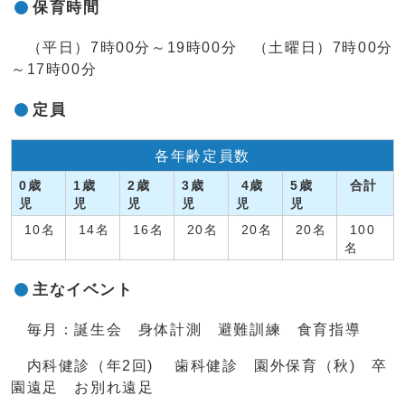
保育時間
（平日）7時00分～19時00分 （土曜日）7時00分
～17時00分
定員
各年齢定員数
0歳
1歳
2歳
3歳
4歳
5歳
合計
児
児
児
児
児
児
10名
14名
16名
20名
20名
20名
100
名
主なイベント
毎月：誕生会 身体計測 避難訓練 食育指導
内科健診（年2回) 歯科健診 園外保育（秋) 卒
園遠足 お別れ遠足