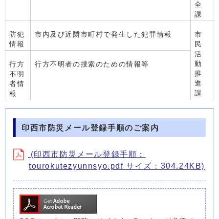
全
課
防犯
市内及び近隣市町村で発生した犯罪情報
市
情報
民
活
動
行方
行方不明者の捜索のための情報等
推
不明
進
者情
課
報
印西市防災メール登録手順のご案内
(印西市防災メール登録手順：
tourokutezyunnsyo.pdf サイズ：304.24KB)