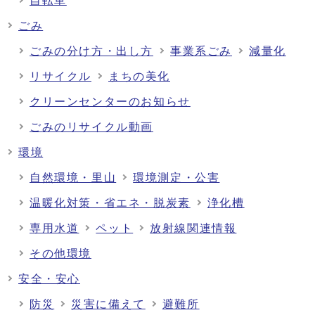
自転車
ごみ
ごみの分け方・出し方
事業系ごみ
減量化
リサイクル
まちの美化
クリーンセンターのお知らせ
ごみのリサイクル動画
環境
自然環境・里山
環境測定・公害
温暖化対策・省エネ・脱炭素
浄化槽
専用水道
ペット
放射線関連情報
その他環境
安全・安心
防災
災害に備えて
避難所