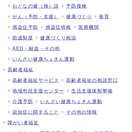
おとなの健（検）診
予防接種
がん（予防・支援）
健康づくり
食育
感染症予防
感染症情報
医療機関
助成制度
健康づくり相談
AED・献血・その他
いんざい健康ちょきん運動
高齢者福祉
高齢者福祉サービス
高齢者福祉の相談窓口
地域包括支援センター
生活支援体制整備
介護予防
いんざい健康ちょきん運動
認知症に関すること
その他の情報
障がい者福祉