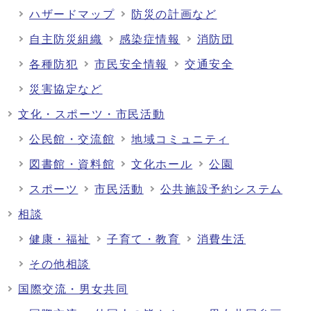
ハザードマップ
防災の計画など
自主防災組織
感染症情報
消防団
各種防犯
市民安全情報
交通安全
災害協定など
文化・スポーツ・市民活動
公民館・交流館
地域コミュニティ
図書館・資料館
文化ホール
公園
スポーツ
市民活動
公共施設予約システム
相談
健康・福祉
子育て・教育
消費生活
その他相談
国際交流・男女共同