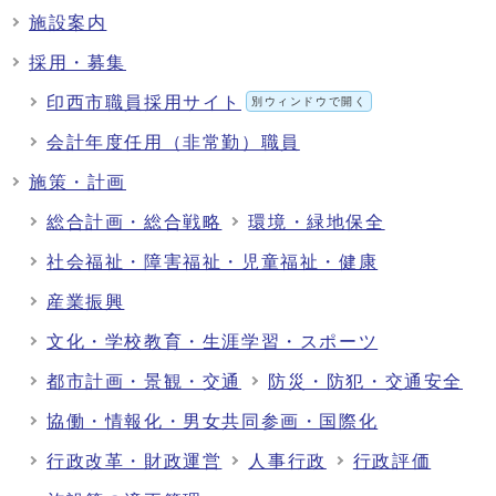
施設案内
採用・募集
印西市職員採用サイト
別ウィンドウで開く
会計年度任用（非常勤）職員
施策・計画
総合計画・総合戦略
環境・緑地保全
社会福祉・障害福祉・児童福祉・健康
産業振興
文化・学校教育・生涯学習・スポーツ
都市計画・景観・交通
防災・防犯・交通安全
協働・情報化・男女共同参画・国際化
行政改革・財政運営
人事行政
行政評価