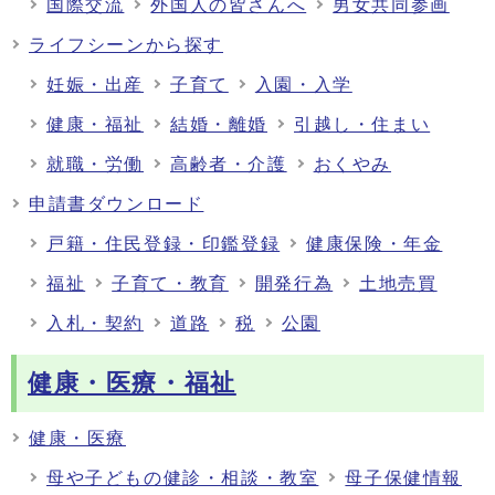
国際交流
外国人の皆さんへ
男女共同参画
ライフシーンから探す
妊娠・出産
子育て
入園・入学
健康・福祉
結婚・離婚
引越し・住まい
就職・労働
高齢者・介護
おくやみ
申請書ダウンロード
戸籍・住民登録・印鑑登録
健康保険・年金
福祉
子育て・教育
開発行為
土地売買
入札・契約
道路
税
公園
健康・医療・福祉
健康・医療
母や子どもの健診・相談・教室
母子保健情報