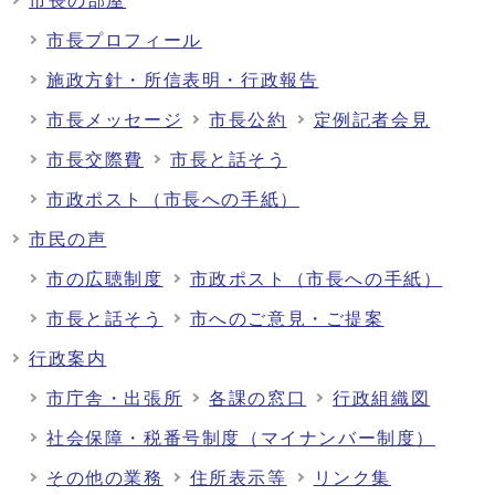
市長の部屋
市長プロフィール
施政方針・所信表明・行政報告
市長メッセージ
市長公約
定例記者会見
市長交際費
市長と話そう
市政ポスト（市長への手紙）
市民の声
市の広聴制度
市政ポスト（市長への手紙）
市長と話そう
市へのご意見・ご提案
行政案内
市庁舎・出張所
各課の窓口
行政組織図
社会保障・税番号制度（マイナンバー制度）
その他の業務
住所表示等
リンク集