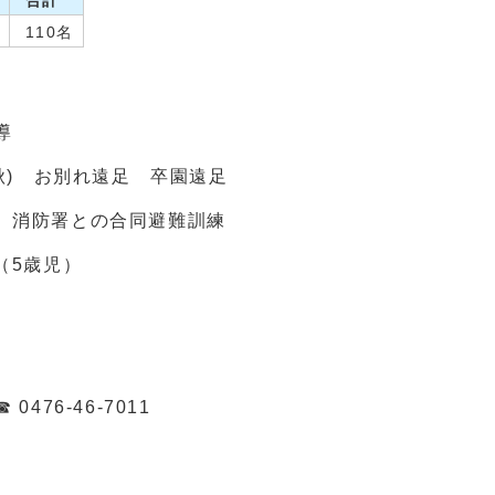
合計
110名
指導
秋) お別れ遠足 卒園遠足
 消防署との合同避難訓練
（5歳児）
476-46-7011