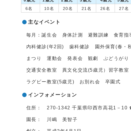
0歳児
1歳児
2歳児
3歳児
4歳児
5歳児
6名
10名
20名
21名
26名
27名
主なイベント
毎月：誕生会 身体計測 避難訓練 食育
内科健診(年2回) 歯科健診 園外保育(春・
まつり 運動会 発表会 観劇 ぶどうがり
交通安全教室 異文化交流(5歳児）習字教室
ラグビー教室(5歳児) お別れ会 卒園式
インフォメーション
住所： 270-1342 千葉県印西市高花1－10 ☎ 0
園長： 川嶋 美智子