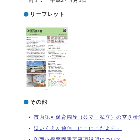
創立： 平成2年4月1日
リーフレット
その他
市内認可保育園等（公立・私立）の空き状
ほいくえん通信「にこにこだより」
印西市保育園重要事項説明について