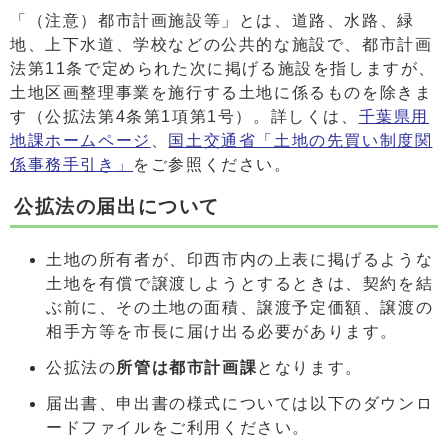
「（注意）都市計画施設等」とは、道路、水路、緑
地、上下水道、学校などの公共的な施設で、都市計画
法第11条で定められた次に掲げる施設を指しますが、
土地区画整理事業を施行する土地に係るものを除きま
す（公拡法第4条第1項第1号）。詳しくは、
千葉県用
地課ホームページ
、
国土交通省「土地の先買い制度関
係事務手引き」
をご参照ください。
公拡法の届出について
土地の所有者が、印西市内の上表に掲げるような
土地を有償で譲渡しようとするときは、契約を結
ぶ前に、その土地の面積、譲渡予定価額、譲渡の
相手方等を市長に届け出る必要があります。
公拡法の
所管は都市計画課
となります。
届出書、申出書の様式については以下のダウンロ
ードファイルをご利用ください。