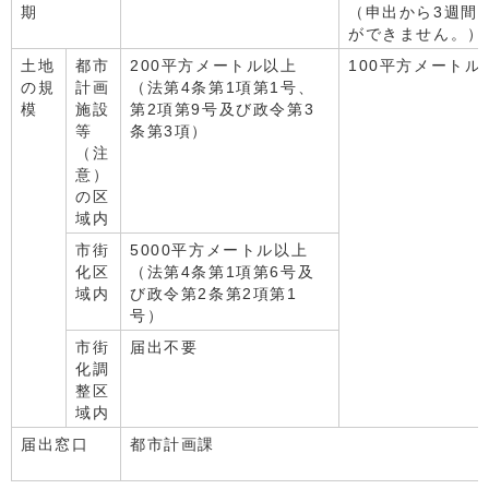
期
（申出から3週間
ができません。）
土地
都市
200平方メートル以上
100平方メートル
の規
計画
（法第4条第1項第1号、
模
施設
第2項第9号及び政令第3
等
条第3項）
（注
意）
の区
域内
市街
5000平方メートル以上
化区
（法第4条第1項第6号及
域内
び政令第2条第2項第1
号）
市街
届出不要
化調
整区
域内
届出窓口
都市計画課