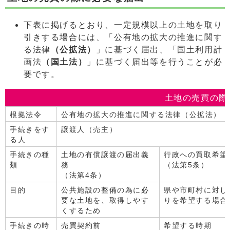
下表に掲げるとおり、一定規模以上の土地を取り
引きする場合には、「公有地の拡大の推進に関す
る法律
（公拡法）
」に基づく届出、「国土利用計
画法
（国土法）
」に基づく届出等を行うことが必
要です。
土地の売買の際
根拠法令
公有地の拡大の推進に関する法律（公拡法）
手続きをす
譲渡人（売主）
る人
手続きの種
土地の有償譲渡の届出義
行政への買取希望
類
務
（法第5条）
（法第4条）
目的
公共施設の整備の為に必
県や市町村に対し
要な土地を、取得しやす
りを希望する場合
くするため
手続きの時
売買契約前
希望する時期