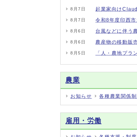
起業家向けCla
8月7日
令和8年度印西
8月7日
台風などに伴う
8月6日
農産物の移動販
8月6日
「人・農地プラ
8月5日
農業
お知らせ
各種農業関係制
雇用・労働
お知らせ
各種支援・制度