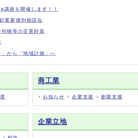
ude講座を開催します！！
市起業家個別相談会
農作物等の災害対策
売
ン」から「地域計画」へ
商工業
度
お知らせ
企業支援
創業支援
企業立地
相談