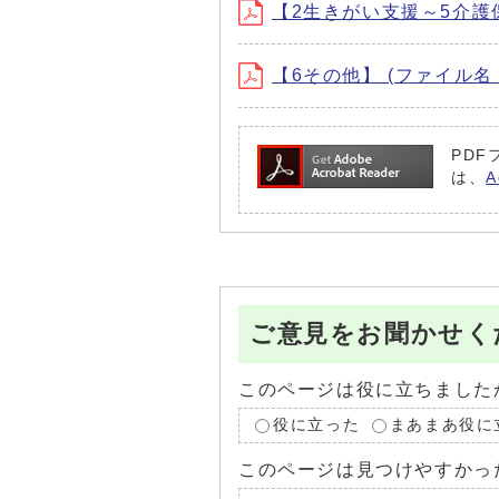
【2生きがい支援～5介護保険サー
【6その他】 (ファイル名：so
PDF
は、
ご意見をお聞かせく
このページは役に立ちました
役に立った
まあまあ役に
このページは見つけやすかっ