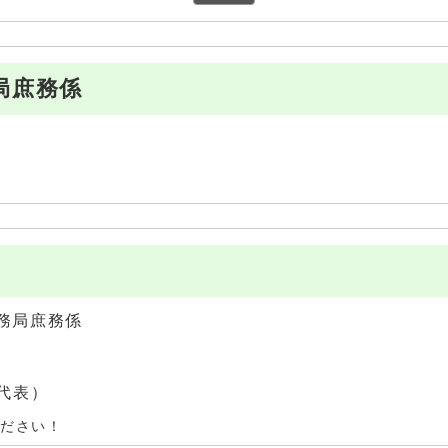
局庶務係
務局庶務係
（代表）
ください！