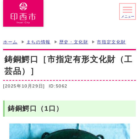
メニュー
ホーム
まちの情報
歴史・文化財
市指定文化財
鋳銅鰐口［市指定有形文化財（工
芸品）］
[2025年10月29日]
ID:5062
鋳銅鰐口（1口）