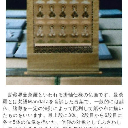
胎蔵界曼荼羅といわれる掛軸仕様の仏画です。曼荼
羅とは梵語Mandalaを音訳した言葉で、一般的には諸
仏、諸尊を一定の法則によって配列して紙や布に描い
たものをいいます。最上段に3体、2段目から6段目に
各々5体の仏像を描いた、信仰の対象としてふさわし