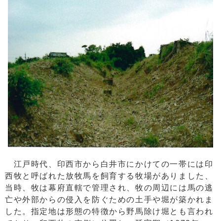
江戸時代、印西市から白井市にかけての一帯には印
西牧と呼ばれた放牧馬を飼育する牧場がありました、
当時、牧は幕府直轄で管理され、牧の周辺には馬の逃
亡や外部からの侵入を防ぐための土手や堀が築かれま
した。指定地は形態の特徴から野馬除け堀とも言われ