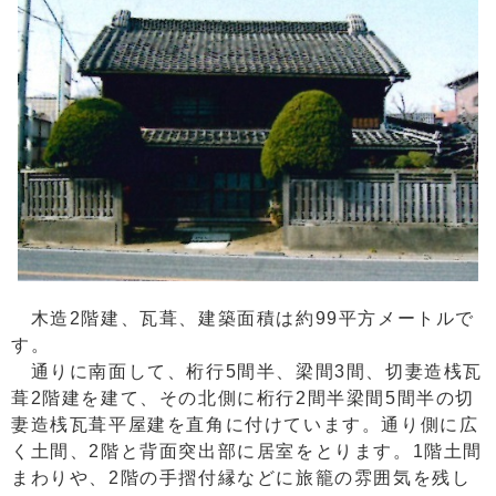
木造2階建、瓦葺、建築面積は約99平方メートルで
す。
通りに南面して、桁行5間半、梁間3間、切妻造桟瓦
葺2階建を建て、その北側に桁行2間半梁間5間半の切
妻造桟瓦葺平屋建を直角に付けています。通り側に広
く土間、2階と背面突出部に居室をとります。1階土間
まわりや、2階の手摺付縁などに旅籠の雰囲気を残し