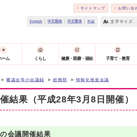
サイトマップ
お問い合
文字サイズ
English
中文簡体
中文繁体
한글
ホーム
くらし
健康・医療・福祉
子育て・教育
審議会等の会議録
総務部
情報化推進会議
催結果（平成28年3月8日開催）
）の会議開催結果