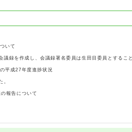
について
会議録を作成し、会議録署名委員は生田目委員とするこ
の平成27年度進捗状況
た。
業の報告について