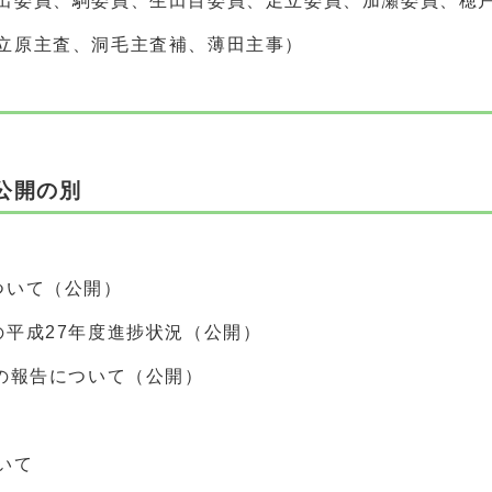
出委員、駒委員、生田目委員、足立委員、加瀬委員、穂
立原主査、洞毛主査補、薄田主事）
公開の別
ついて（公開）
の平成27年度進捗状況（公開）
業の報告について（公開）
いて