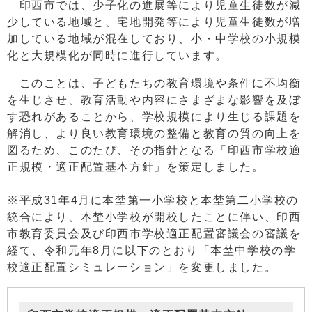
印西市では、少子化の進展等により児童生徒数が減
少している地域と、宅地開発等により児童生徒数が増
加している地域が混在しており、小・中学校の小規模
化と大規模化が同時に進行しています。
このことは、子どもたちの教育環境や条件に不均衡
を生じさせ、教育活動や内容にさまざまな影響を及ぼ
す恐れがあることから、学校規模により生じる課題を
解消し、より良い教育環境の整備と教育の質の向上を
図るため、このたび、その指針となる「印西市学校適
正規模・適正配置基本方針」を策定しました。
※平成31年4月に本埜第一小学校と本埜第二小学校の
統合により、本埜小学校が開校したことに伴い、印西
市教育委員会及び印西市学校適正配置審議会の審議を
経て、令和元年8月に以下のとおり「本埜中学校の学
校適正配置シミュレーション」を変更しました。