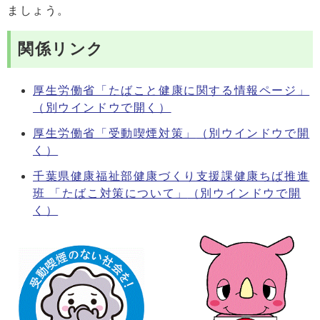
ましょう。
関係リンク
厚生労働省「たばこと健康に関する情報ページ」
（別ウインドウで開く）
厚生労働省「受動喫煙対策」
（別ウインドウで開
く）
千葉県健康福祉部健康づくり支援課健康ちば推進
班 「たばこ対策について」
（別ウインドウで開
く）