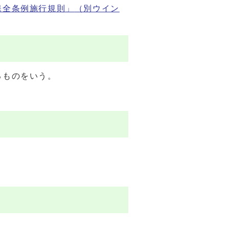
保全条例施行規則」
（別ウイン
るものをいう。