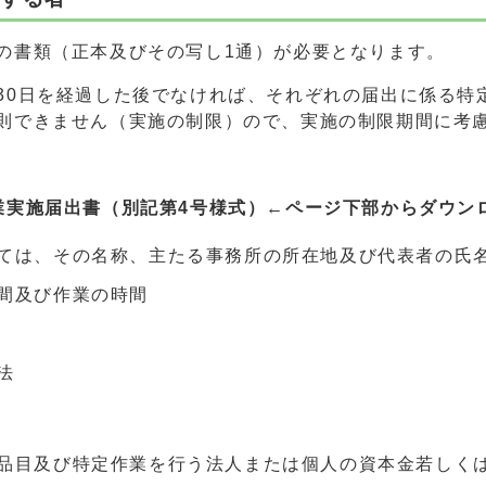
の書類（正本及びその写し1通）が必要となります。
30日を経過した後でなければ、それぞれの届出に係る特
則できません（実施の制限）ので、実施の制限期間に考
業実施届出書（別記第4号様式）←ページ下部からダウン
ては、その名称、主たる事務所の所在地及び代表者の氏
間及び作業の時間
法
品目及び特定作業を行う法人または個人の資本金若しく