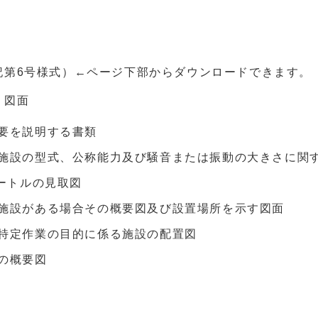
記第6号様式）←ページ下部からダウンロードできます。
・図面
要を説明する書類
施設の型式、公称能力及び騒音または振動の大きさに関
メートルの見取図
施設がある場合その概要図及び設置場所を示す図面
特定作業の目的に係る施設の配置図
の概要図