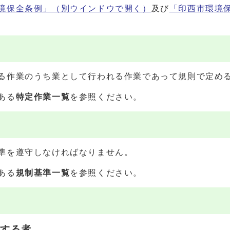
境保全条例」
（別ウインドウで開く）
及び
「印西市環境
る作業のうち業として行われる作業であって規則で定め
ある
特定作業一覧
を参照ください。
準を遵守しなければなりません。
ある
規制基準一覧
を参照ください。
とする者