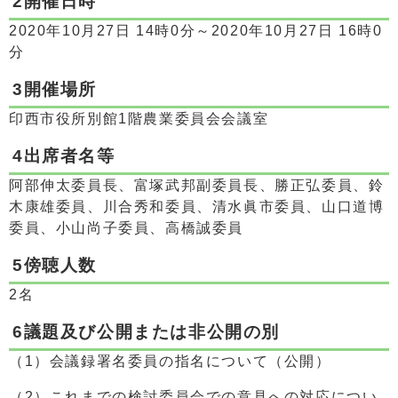
2開催日時
2020年10月27日 14時0分～2020年10月27日 16時0
分
3開催場所
印西市役所別館1階農業委員会会議室
4出席者名等
阿部伸太委員長、富塚武邦副委員長、勝正弘委員、鈴
木康雄委員、川合秀和委員、清水眞市委員、山口道博
委員、小山尚子委員、高橋誠委員
5傍聴人数
2名
6議題及び公開または非公開の別
（1）会議録署名委員の指名について（公開）
（2）これまでの検討委員会での意見への対応につい