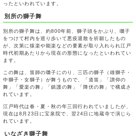
ったといわれています。
別所の獅子舞
別所の獅子舞は、約800年前、獅子頭をかぶり、囃子
をつけて村内を巡り歩いて悪疫退散を祈願したもの
が、次第に猿楽や能楽などの要素が取り入れられ江戸
時代初期あたりから現在の形態になったといわれてい
ます。
この舞は、笛師の囃子にのり、三匹の獅子（雄獅子・
中獅子・女獅子）が舞うもので、「道笛」「讃仰の
舞」「愛楽の舞」「鎮護の舞」「降伏の舞」で構成さ
れています。
江戸時代は春・夏・秋の年三回行われていましたが、
現在は8月23日に宝泉院で、翌24日に地蔵寺で演じら
れています。
いなざき獅子舞