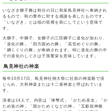
いなざき獅子舞は秋分の日に和泉鳥見神社へ奉納され
るもので、秋の豊作に対する感謝を表したものです。
「いなざき」とは稲の収穫を前にしてという意味で
す。
大獅子、中獅子、女獅子の三匹獅子に道化が加わり、
「道化の舞」「四方固めの舞」「花笠めぐりの舞」
「綱くぐりの舞」が奉納されます。特に道化の舞の中
での道化のしぐさは子孫繁栄を意味しています。
鳥見神社の神楽
毎年10月17日、鳥見神社例大祭に社前の神楽殿で演
じられ、大和神楽または十二座神楽と呼ばれていま
す。
演者は14人で、内容は「捧幣式」「かため巫女」「か
ため翁の神」「国かためくなどの神」「五穀祖神種