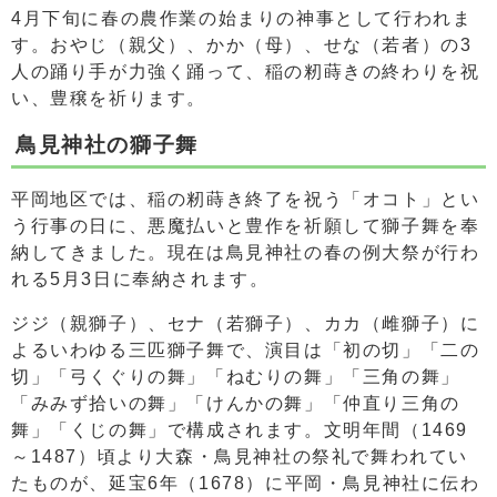
4月下旬に春の農作業の始まりの神事として行われま
す。おやじ（親父）、かか（母）、せな（若者）の3
人の踊り手が力強く踊って、稲の籾蒔きの終わりを祝
い、豊穣を祈ります。
鳥見神社の獅子舞
平岡地区では、稲の籾蒔き終了を祝う「オコト」とい
う行事の日に、悪魔払いと豊作を祈願して獅子舞を奉
納してきました。現在は鳥見神社の春の例大祭が行わ
れる5月3日に奉納されます。
ジジ（親獅子）、セナ（若獅子）、カカ（雌獅子）に
よるいわゆる三匹獅子舞で、演目は「初の切」「二の
切」「弓くぐりの舞」「ねむりの舞」「三角の舞」
「みみず拾いの舞」「けんかの舞」「仲直り三角の
舞」「くじの舞」で構成されます。文明年間（1469
～1487）頃より大森・鳥見神社の祭礼で舞われてい
たものが、延宝6年（1678）に平岡・鳥見神社に伝わ