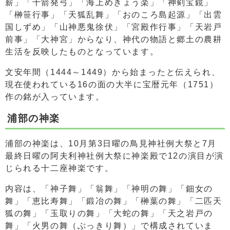
薪」「千箭発弓」「海上めきょう楽」「神剣宝鏡」
「榊笹行事」「天狐乱舞」「おのころ島起源」「出雲
国しずめ」「山神悪鬼徐伏」「宮殿作行事」「天岩戸
前事」「大神宮」からなり、神代の物語と郷土の農耕
生活を反映したものとなっています。
文安年間（1444～1449）から始まったと伝えられ、
現在使われている16の面の大半に宝暦元年（1751）
作の銘が入っています。
浦部の神楽
浦部の神楽は、10月第3日曜の鳥見神社例大祭と7月
最終日曜の阿夫利神社例大祭に神楽殿で12の演目が演
じられる十二座神楽です。
内容は、「神子舞」「翁舞」「神明の舞」「鈿女の
舞」「恵比寿舞」「鍛冶の舞」「榊葉の舞」「二匹天
狐の舞」「玉取りの舞」「大蛇の舞」「天之岩戸の
舞」「火男の舞（ぶっきり舞）」で構成されていま