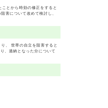
たことから時効の修正をすると
の阻害について改めて検討し、
り、 世帯の自立を阻害すると
より、過納となった分について
円
円