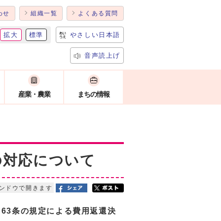
わせ
組織一覧
よくある質問
拡大
標準
やさしい日本語
音声読上げ
産業・農業
まちの情報
の対応について
ンドウで開きます
63
条の規定による費用返還決