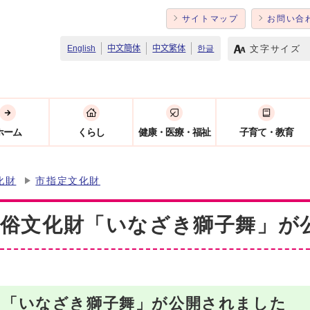
サイトマップ
お問い合
文字サイズ
English
中文簡体
中文繁体
한글
ホーム
くらし
健康・医療・福祉
子育て・教育
化財
市指定文化財
民俗文化財「いなざき獅子舞」が
る「いなざき獅子舞」が公開されました