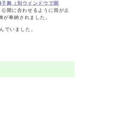
獅子舞
（別ウインドウで開
、公開に合わせるように雨が止
り舞が奉納されました。
んでいました。