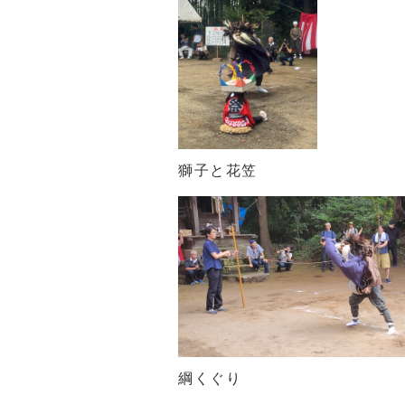
獅子と花笠
綱くぐり