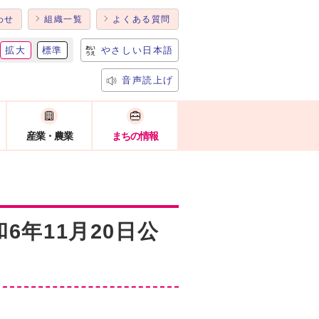
わせ
組織一覧
よくある質問
拡大
標準
やさしい日本語
音声読上げ
産業・農業
まちの情報
年11月20日公