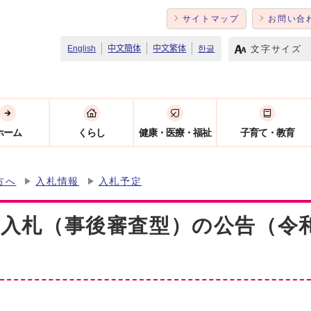
サイトマップ
お問い合
文字サイズ
English
中文簡体
中文繁体
한글
ホーム
くらし
健康・医療・福祉
子育て・教育
方へ
入札情報
入札予定
入札（事後審査型）の公告（令和6