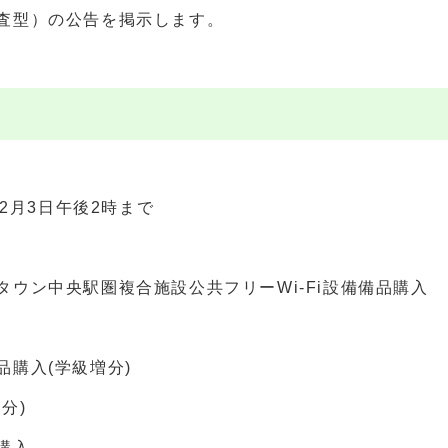
査型）の公告を掲示します。
12月3日午後2時まで
ウン中央駅圏複合施設公共フリーWi-Fi設備備品購入
購入(学級増分)
分)
購入