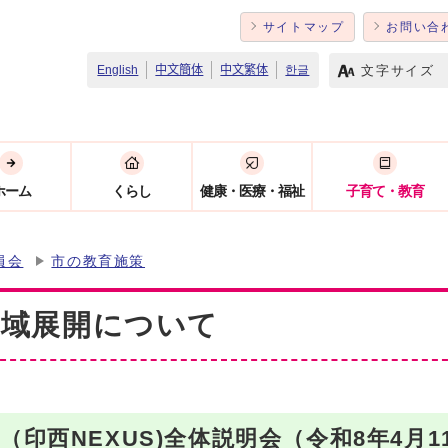
サイトマップ
お問い合
文字サイズ
English
中文簡体
中文繁体
한글
ホーム
くらし
健康・医療・福祉
子育て・教育
員会
市の教育施策
地域展開について
印西NEXUS)全体説明会（令和8年4月1