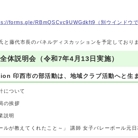
ps://forms.gle/RBmQSCvc9UWGdkft9
（別ウインドウ
氏と藤代市長のパネルディスカッションを予定しており
全体説明会（令和7年4月13日実施）
Club Action 印西市の部活動は、地域クラブ活動へ
針について
局の挨拶
業説明
ールが教えてくれたこと～」 講師 女子バレーボール元日