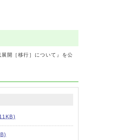
域展開［移行］について』を公
1KB)
B)