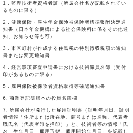
1．監理技術者資格者証（所属会社名が記載されてい
るものに限る）
2．健康保険・厚生年金保険被保険者標準報酬決定通
知書（日本年金機構による社会保険料に係るその他通
知、お知らせ等も可）
3．市区町村が作成する住民税の特別徴収税額の通知
書または変更通知書
4．経営事項審査申請書における技術職員名簿（受付
印があるものに限る）
5．雇用保険被保険者資格取得等確認通知書
6. 商業登記簿謄本の役員名簿欄
7. 所属会社が発行した雇用証明書（証明年月日、証明
者情報「住所または所在地、商号または名称、代表者
職氏名（代表者印を押印）」と、技術者等の情報「氏
名、生年月日、雇用形態、雇用開始年月日」を記載し