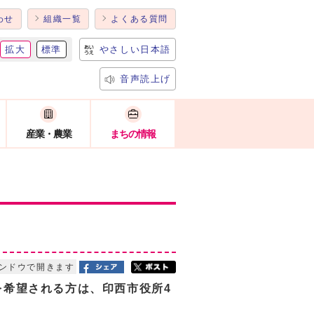
わせ
組織一覧
よくある質問
拡大
標準
やさしい日本語
音声読上げ
産業・農業
まちの情報
ンドウで開きます
を希望される方は、印西市役所4