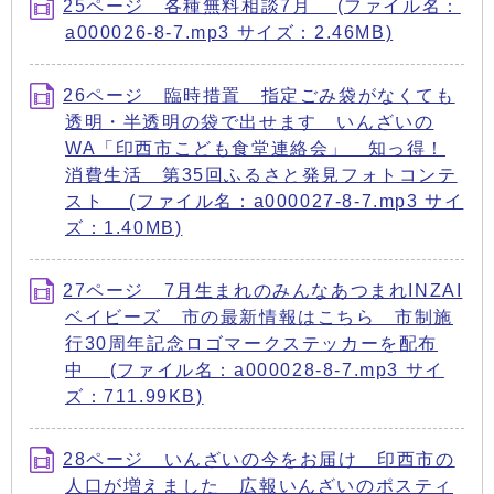
25ページ 各種無料相談7月 (ファイル名：
a000026-8-7.mp3 サイズ：2.46MB)
26ページ 臨時措置 指定ごみ袋がなくても
透明・半透明の袋で出せます いんざいの
WA「印西市こども食堂連絡会」 知っ得！
消費生活 第35回ふるさと発見フォトコンテ
スト (ファイル名：a000027-8-7.mp3 サイ
ズ：1.40MB)
27ページ 7月生まれのみんなあつまれINZAI
ベイビーズ 市の最新情報はこちら 市制施
行30周年記念ロゴマークステッカーを配布
中 (ファイル名：a000028-8-7.mp3 サイ
ズ：711.99KB)
28ページ いんざいの今をお届け 印西市の
人口が増えました 広報いんざいのポスティ