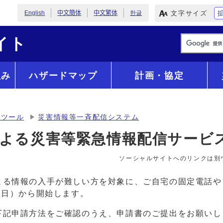
文字サイズ
English
中文簡体
中文繁体
한글
イト
組み
ハザードマップ
計画・協定
達ツール
災害情報等一斉配信システム
よる災害等緊急情報配信サービ
ソーシャルサイトへのリンクは別
よる情報の入手が難しい方を対象に、ご自宅の固定電話や
曜日）から開始します。
下記申請方法をご確認のうえ、申請書のご提出をお願いし