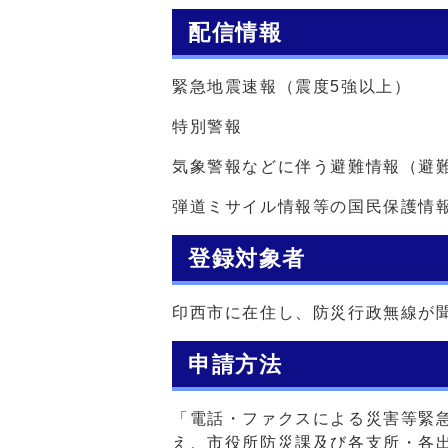
配信情報
緊急地震速報（震度5強以上）
特別警報
気象警報などに伴う避難情報（避
弾道ミサイル情報等の国民保護情
登録対象者
印西市に在住し、防災行政無線が
申請方法
「電話・ファクスによる災害等緊
え、市役所防災課及び各支所・各