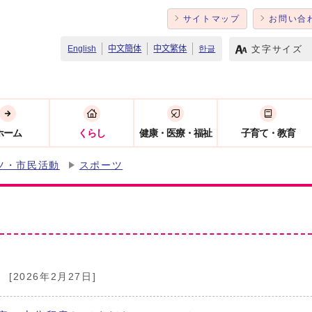
サイトマップ
お問い合
文字サイズ
English
中文簡体
中文繁体
한글
ホーム
くらし
健康・医療・福祉
子育て・教育
ツ・市民活動
スポーツ
[2026年2月27日]