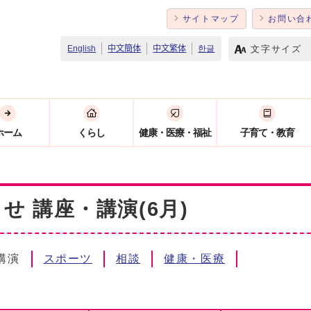
サイトマップ
お問い合
文字サイズ
English
中文簡体
中文繁体
한글
ホーム
くらし
健康・医療・福祉
子育て・教育
 講座・講演(6月)
講演
スポーツ
相談
健康・医療