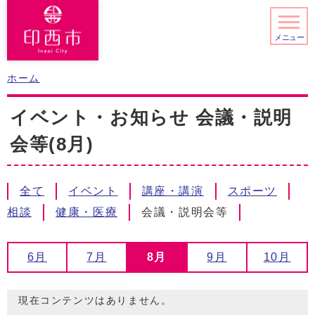
メニュー
ホーム
イベント・お知らせ 会議・説明
会等(8月)
全て
イベント
講座・講演
スポーツ
相談
健康・医療
会議・説明会等
6月
7月
8月
9月
10月
現在コンテンツはありません。