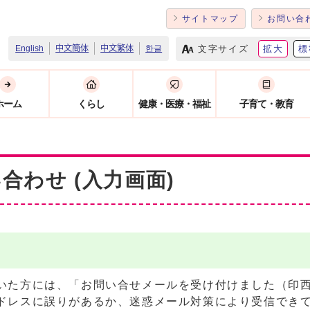
サイトマップ
お問い合
文字サイズ
拡大
標
English
中文簡体
中文繁体
한글
ホーム
くらし
健康・医療・福祉
子育て・教育
合わせ (入力画面)
いた方には、「お問い合せメールを受け付けました（印
ドレスに誤りがあるか、迷惑メール対策により受信でき