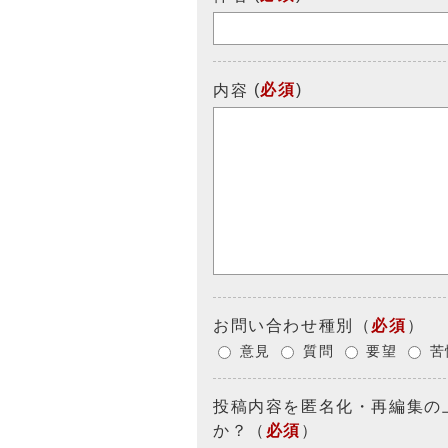
(
必須
)
内容
お問い合わせ種別
（
必須
）
意見
質問
要望
苦
投稿内容を匿名化・再編集の
か？
（
必須
）