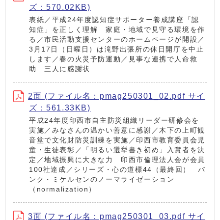
ズ：570.02KB)
表紙／平成24年度認知症サポーター養成講座「認
知症」を正しく理解 家庭・地域で見守る環境を作
る／市民活動支援センターのホームページが開設／
3月17日（日曜日）は滝野出張所の休日開庁を中止
します／春の火災予防運動／見事な連携で人命救
助 三人に感謝状
2面 (ファイル名：pmag250301_02.pdf サイ
ズ：561.33KB)
平成24年度印西市自主防災組織リーダー研修会を
実施／みなさんの温かい善意に感謝／木下の上町観
音堂で文化財防災訓練を実施／印西市教育委員会児
童・生徒表彰／「明るい選挙書き初め」入賞者を決
定／地域振興に大きな力 印西市倫理法人会が会員
100社達成／シリーズ・心の道標44（最終回） バ
ンク・ミケルセンのノーマライゼーション
（normalization）
3面 (ファイル名：pmag250301_03.pdf サイ