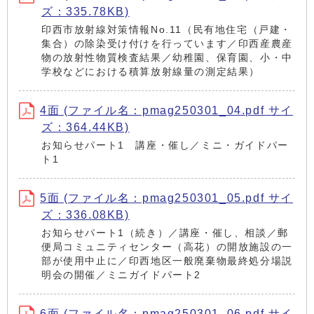
ズ：335.78KB)
印西市放射線対策情報No.11（民有地住宅（戸建・
集合）の除染受け付けを行っています／印西産農産
物の放射性物質検査結果／幼稚園、保育園、小・中
学校などにおける積算放射線量の測定結果）
4面 (ファイル名：pmag250301_04.pdf サイ
ズ：364.44KB)
お知らせパート1 講座・催し／ミニ・ガイドパー
ト1
5面 (ファイル名：pmag250301_05.pdf サイ
ズ：336.08KB)
お知らせパート1（続き）／講座・催し、相談／郵
便局コミュニティセンター（高花）の開放施設の一
部が使用中止に／印西地区一般廃棄物最終処分場説
明会の開催／ミニガイドパート2
6面 (ファイル名：pmag250301_06.pdf サイ