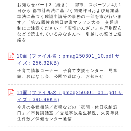
お知らせパート3（続き） 都市、スポーツ／4月1
日から 都市計画法に基づく開発許可および建築基
準法に基づく確認申請等の事務の一部を市が行いま
す／「第32回佐倉朝日健康マラソン大会」交通規
制にご注意ください／『広報いんざい』を戸別配布
などで読まれているみなさんへ 引越しの際はご連
絡を
10面 (ファイル名：pmag250301_10.pdf サ
イズ：256.32KB)
子育て情報コーナー 子育て支援センター、児童
館、おはなし会、公園で遊ぼう、お知らせ
11面 (ファイル名：pmag250301_011.pdf サ
イズ：390.98KB)
今月の各種相談／市税などの「夜間・休日収納窓
口」／市長談話室 ／交通事故発生状況、火災等発
生件数／保健センター通信