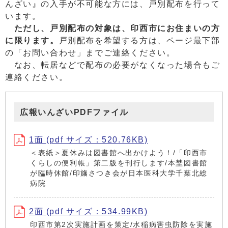
んざい』の入手が不可能な方には、戸別配布を行って
います。
ただし、戸別配布の対象は、印西市にお住まいの方
に限ります。
戸別配布を希望する方は、ページ最下部
の「お問い合わせ」までご連絡ください。
なお、転居などで配布の必要がなくなった場合もご
連絡ください。
広報いんざいPDFファイル
1面 (pdf サイズ：520.76KB)
＜表紙＞夏休みは図書館へ出かけよう！/「印西市
くらしの便利帳」第二版を刊行します/本埜図書館
が臨時休館/印旛さつき会が日本医科大学千葉北総
病院
2面 (pdf サイズ：534.99KB)
印西市第2次実施計画を策定/水稲病害虫防除を実施