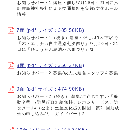
お知らせパート1 講座・催し/7月19日～21日に六
軒厳島神社祭礼による交通規制を実施/文化ホール
情報
7面 (pdf サイズ：385.58KB)
お知らせパート1（続き）講座・催し/JR木下駅で
「木下エキナカ自由通路七夕飾り」/7月20日・21
日に「ひょうたん島池ハスまつり」/1
8面 (pdf サイズ：356.27KB)
お知らせパート2 募集/成人式運営スタッフを募集
9面 (pdf サイズ：474.90KB)
お知らせパート2（続き） 募集/ご存じですか「移
動交番」/防災行政無線無料テレホンサービス、防
災メール/（公財）土屋文化振興財団・第21回助成
金の申し込み/ミニガイドパート2
10面 (pdf サイズ：445.84KB)