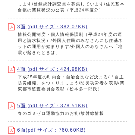
します/登録統計調査員を募集しています/住民基本
台帳の閲覧状況の公表（平成24年度分）
3面 (pdf サイズ：382.07KB)
情報公開制度・個人情報保護制（平成24年度の運
用と請求状況）/外国人住民のみなさんにも住基ネ
ットの運用が始まります/外国人のみなさんへ「地
震が起きたときは」
4面 (pdf サイズ：424.98KB)
平成25年度の町内会・自治会長など決まる/「自主
防災組織」をつくりましょう/防災功労者を表彰/関
東都市監査委員会表彰（松本多一郎氏）
5面 (pdf サイズ：378.51KB)
春のゴミゼロ運動協力のお礼/放射線情報
6面(pdf サイズ：760.60KB)