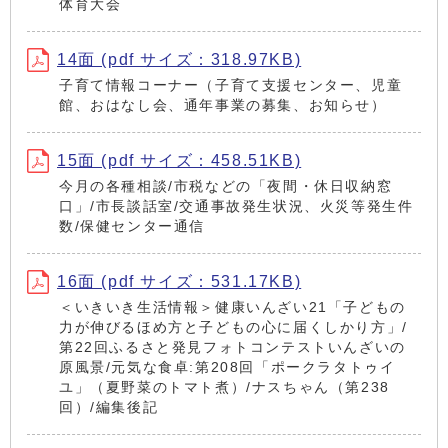
体育大会
14面 (pdf サイズ：318.97KB)
子育て情報コーナー（子育て支援センター、児童
館、おはなし会、通年事業の募集、お知らせ）
15面 (pdf サイズ：458.51KB)
今月の各種相談/市税などの「夜間・休日収納窓
口」/市長談話室/交通事故発生状況、火災等発生件
数/保健センター通信
16面 (pdf サイズ：531.17KB)
＜いきいき生活情報＞健康いんざい21「子どもの
力が伸びるほめ方と子どもの心に届くしかり方」/
第22回ふるさと発見フォトコンテストいんざいの
原風景/元気な食卓:第208回「ポークラタトゥイ
ユ」（夏野菜のトマト煮）/ナスちゃん（第238
回）/編集後記