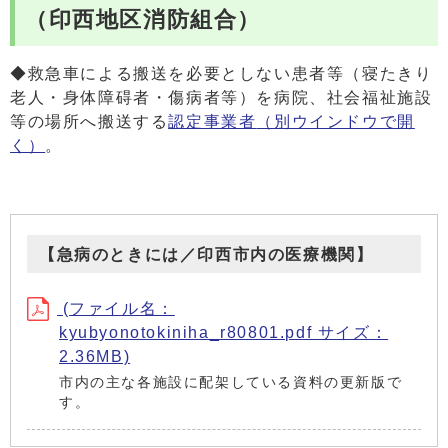
（印西地区消防組合）
◆救急車による搬送を必要としない患者等（寝たきり
老人・身体障碍者・傷病者等）を病院、社会福祉施設
等の場所へ搬送する
認定事業者
（別ウインドウで開
く）
。
【急病のときには／印西市内の医療機関】
(ファイル名：
kyubyonotokiniha_r80801.pdf サイズ：
2.36MB)
市内の主な各施設に配架している資料の更新版で
す。