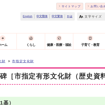
サイトマップ
お問い合
文字サイズ
English
中文簡体
中文繁体
한글
ホーム
くらし
健康・医療・福祉
子育て・教育
化財
市指定文化財
碑［市指定有形文化財（歴史資
1基）