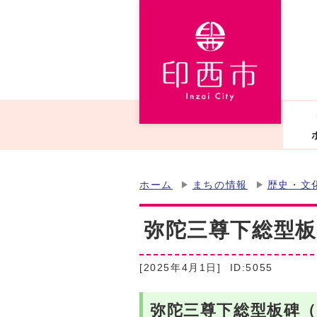
ホーム
まちの情報
歴史・文
弥陀三尊下総型板
[2025年4月1日]
ID:5055
弥陀三尊下総型板碑（