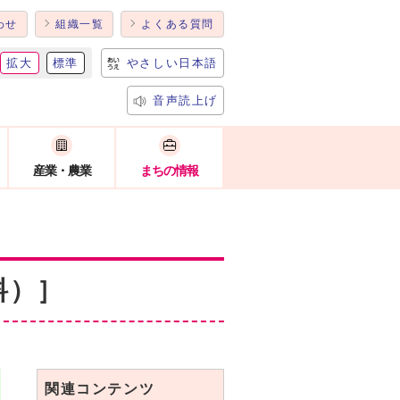
わせ
組織一覧
よくある質問
拡大
標準
やさしい日本語
音声読上げ
産業・農業
まちの情報
料）］
関連コンテンツ