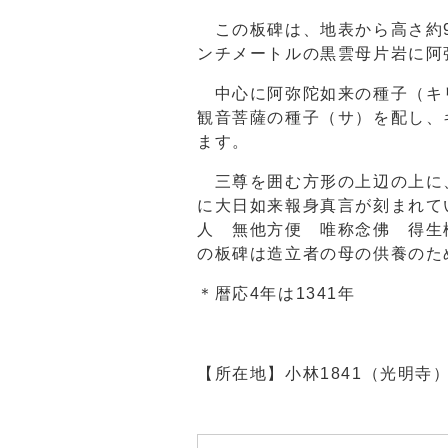
この板碑は、地表から高さ約9
ンチメートルの黒雲母片岩に阿
中心に阿弥陀如来の種子（キ
観音菩薩の種子（サ）を配し、
ます。
三尊を囲む方形の上辺の上に
に大日如来報身真言が刻まれて
人 無他方便 唯称念佛 得生
の板碑は造立者の母の供養のた
＊暦応4年は1341年
【所在地】小林1841（光明寺