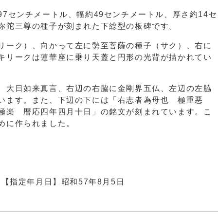
7センチメートル、幅約49センチメートル、厚さ約14セ
弥陀三尊の種子が刻まれた下総型の板碑です。
リーク）、向かって左に勢至菩薩の種子（サク）、右に
キリークは蓮華座に乗り天蓋と円形の光背が描かれてい
、大日如来真言、右辺の右脇に金剛界五仏、左辺の左脇
います。また、下辺の下には「右志者為母也 極重悪
極楽 暦応四年四月十日」の銘文が刻まれています。こ
めに作られました。
）【指定年月日】昭和57年8月5日