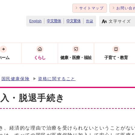
サイトマップ
お問い合
文字サイズ
English
中文簡体
中文繁体
한글
ホーム
くらし
健康・医療・福祉
子育て・教育
国民健康保険
資格に関すること
加入・脱退手続き
き、経済的な理由で治療を受けられないということがな