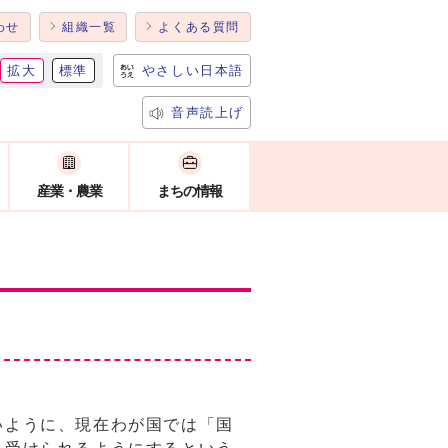
わせ
組織一覧
よくある質問
拡大
標準
やさしい日本語
音声読上げ
産業・農業
まちの情報
いように、現在わが国では「国