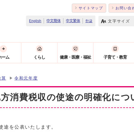
サイトマップ
お問い合
文字サイズ
English
中文簡体
中文繁体
한글
ホーム
くらし
健康・医療・福祉
子育て・教育
決算
令和元年度
地方消費税収の使途の明確化につ
使途を公表いたします。