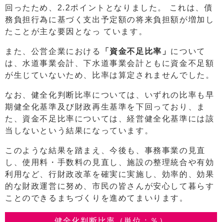
回ったため、2.2ポイントとなりました。 これは、債
務負担行為に基づく支出予定額の将来負担額が増加し
たことが主な要因となっ ています。
また、公営企業における
「資金不足比率」
について
は、水道事業会計、下水道事業会計ともに資金不足額
が生じていないため、比率は算定されませんでした。
なお、健全化判断比率については、いずれの比率も早
期健全化基準及び財政再生基準を下回っており、ま
た、資金不足比率については、経営健全化基準には該
当しないという結果になっています。
このような結果を踏まえ、今後も、事務事業の見直
し、使用料・手数料の見直し、施設の整理統合や有効
利用など、行財政改革を確実に実施し、効率的、効果
的な財政運営に努め、市民の皆さんが安心して暮らす
ことのできるまちづくりを進めてまいります。
健全化判断比率（単位：％）