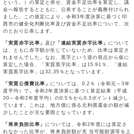
という。）の算定と併せ、資金不足比率を算定し、議
会へ報告するとともに、公表することが義務付けられ
ました。この規定により、令和3年度決算に基づく印
西市の健全化判断比率及び資金不足比率について、次
のとおり公表します。
「実質赤字比率」
及び
「連結実質赤字比率」
について
は、ともに赤字額が生じていないため、比率は算定さ
れませんでした。なお、黒字という逆の視点から仮に
算定した場合、「実質黒字比率」は15.91％、「連結
実質黒字比率」は32.35％となっています。
「実質公債費比率」
については、0.2％（令和元～3年
度平均）で
、
令和2年度決算に基づく算定結果（平成
30～令和2年度平均）の0.5％から0.3ポイント減少し
ています。これは、地方債に係る元利償還金の額が減
少したことが主な要因となっています。
「将来負担比率」
については、令和2年度には算定さ
れなかった比率が、将来負担額が充 当可能財源等を上