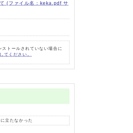
ァイル名：keka.pdf サ
がインストールされていない場合に
償）してください。
役に立たなかった