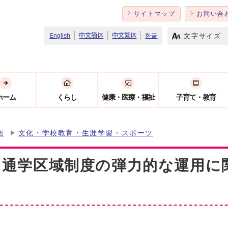
サイトマップ
お問い合
文字サイズ
English
中文簡体
中文繁体
한글
ホーム
くらし
健康・医療・福祉
子育て・教育
画
文化・学校教育・生涯学習・スポーツ
る通学区域制度の弾力的な運用に
て