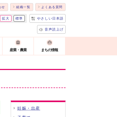
わせ
組織一覧
よくある質問
拡大
標準
やさしい日本語
音声読上げ
産業・農業
まちの情報
妊娠・出産