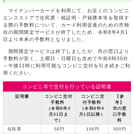
マイナンバーカードを利用して、お近くのコンビニ
エンスストアで住民票・税証明・戸籍謄本等を取得す
る際の手数料について、カード利用促進のための市独
自の期間限定サービスが終了したため、令和8年4月1
日より本来の手数料となりました。
期間限定サービスは終了しましたが、市の窓口より
手数料が安く、土曜日・日曜日も含めて午前6時30分
～午後11時に利用可能なコンビニ交付を引き続きご利
用ください。
コンビニ等で交付を行っている証明書
証明書
コンビニ交付
コンビニ交
【参
手数料
付手数料
考】
（令和8年3
（令和8年4
市の窓
月31日ま
月1日以降）
口手数
で）
料
住民票
50円
100円
300円