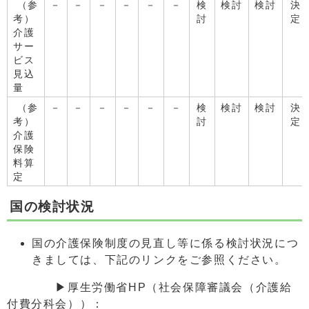
（参
－
－
－
－
－
－
検
検討
検討
決
考）
討
定
介護
サー
ビス
見込
量
（参
－
－
－
－
－
－
検
検討
検討
決
考）
討
定
介護
保険
料算
定
国の検討状況
国の介護保険制度の見直し等に係る検討状況につ
きましては、下記のリンクをご参照ください。
▶厚生労働省HP（社会保障審議会（介護給
付費分科会））：