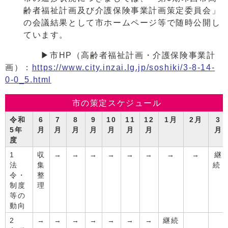
齢者福祉計画及び介護保険事業計画策定委員会」
の会議結果として市ホームページ等で随時公開し
ています。
▶市HP（高齢者福祉計画・介護保険事業計
画）：
https://www.city.inzai.lg.jp/soshiki/3-8-14-
0-0_5.html
市の策定スケジュール
令和
6
7
8
9
10
11
12
1月
2月
3
5年
月
月
月
月
月
月
月
月
度
1
収
→
→
→
→
→
→
→
→
継
法
集
続
令・
整
制度
理
等の
動向
2
→
→
→
→
→
→
→
継続