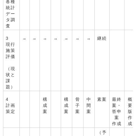
各種
統計
デー
タ調
査
3
→
→
→
→
→
→
→
継続
現行
施策
評価
（現
状と
課
題）
4
構
構
骨
中
素案
最終
概
計画
成
成
子
間
案・
要
策定
案
案
案
案
答申
版
案
作
作成
成
（予