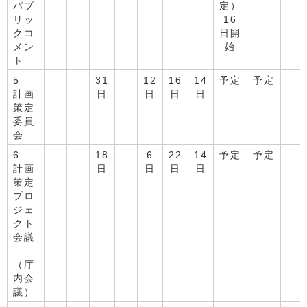
パブ
定）
リッ
16
クコ
日開
メン
始
ト
5
31
12
16
14
予定
予定
計画
日
日
日
日
策定
委員
会
6
18
6
22
14
予定
予定
計画
日
日
日
日
策定
プロ
ジェ
クト
会議
（庁
内会
議）