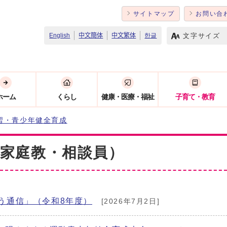
サイトマップ
お問い合
文字サイズ
English
中文簡体
中文繁体
한글
ホーム
くらし
健康・医療・福祉
子育て・教育
習・青少年健全育成
家庭教・相談員）
う通信」（令和8年度）
[2026年7月2日]