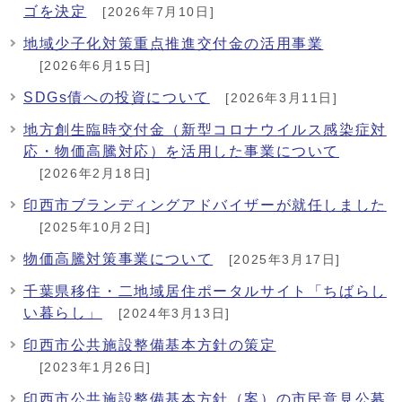
ゴを決定
[2026年7月10日]
地域少子化対策重点推進交付金の活用事業
[2026年6月15日]
SDGs債への投資について
[2026年3月11日]
地方創生臨時交付金（新型コロナウイルス感染症対
応・物価高騰対応）を活用した事業について
[2026年2月18日]
印西市ブランディングアドバイザーが就任しました
[2025年10月2日]
物価高騰対策事業について
[2025年3月17日]
千葉県移住・二地域居住ポータルサイト「ちばらし
い暮らし」
[2024年3月13日]
印西市公共施設整備基本方針の策定
[2023年1月26日]
印西市公共施設整備基本方針（案）の市民意見公募