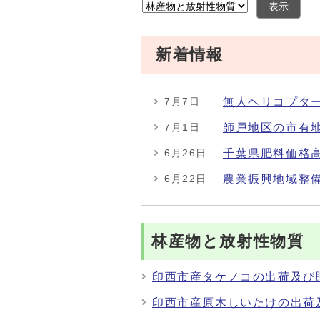
表示
新着情報
無人ヘリコプタ
7月7日
師戸地区の市有
7月1日
千葉県肥料価格
6月26日
農業振興地域整
6月22日
林産物と放射性物質
印西市産タケノコの出荷及び
印西市産原木しいたけの出荷