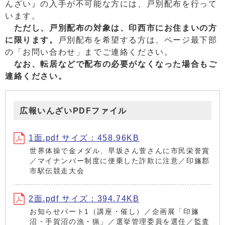
んざい』の入手が不可能な方には、戸別配布を行って
います。
ただし、戸別配布の対象は、印西市にお住まいの方
に限ります。
戸別配布を希望する方は、ページ最下部
の「お問い合わせ」までご連絡ください。
なお、転居などで配布の必要がなくなった場合もご
連絡ください。
広報いんざいPDFファイル
1面.pdf サイズ：458.96KB
世界体操で金メダル、早坂さん萱さんに市民栄誉賞
／マイナンバー制度に便乗した詐欺に注意／印旛郡
市駅伝競走大会
2面.pdf サイズ：394.74KB
お知らせパート1（講座・催し）／企画展「印旛
沼・手賀沼の漁・猟」／選挙管理委員を選任／監査