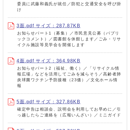
委員に武藤和義氏が就任／防犯と交通安全を呼び掛
け
3面.pdf サイズ：287.87KB
お知らせパート1（募集）／市民意見公募（パブリ
ックコメント）／図書館を休館します／ごみ・リサ
イクル施設等見学会を開催します
4面.pdf サイズ：364.98KB
お知らせパート2（福祉、働く）／「リサイクル情
報広場」などを活用してごみを減らそう／高齢者肺
炎球菌ワクチン予防接種（23価）／文化ホール情
報
5面.pdf サイズ：327.86KB
確定申告は相談会、説明会を利用してお早めに／引
っ越したらご連絡を（広報いんざい）／ミニガイド