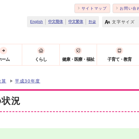
サイトマップ
お問い合
文字サイズ
English
中文簡体
中文繁体
한글
ホーム
くらし
健康・医療・福祉
子育て・教育
決算
平成30年度
の状況