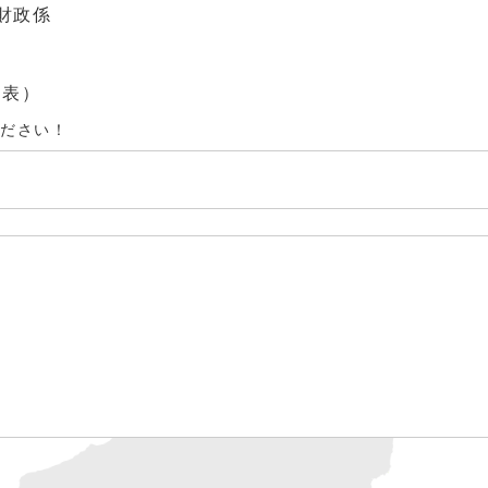
財政係
（代表）
ください！