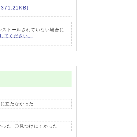
71.21KB)
がインストールされていない場合に
償）してください。
役に立たなかった
かった
見つけにくかった