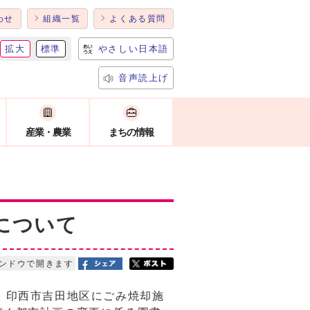
わせ
組織一覧
よくある質問
拡大
標準
やさしい日本語
音声読上げ
産業・農業
まちの情報
について
ンドウで開きます
、印西市吉田地区にごみ焼却施