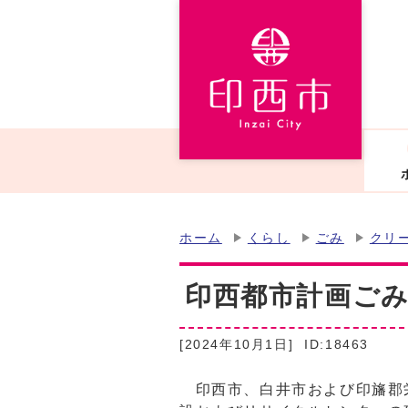
ホーム
くらし
ごみ
クリ
印西都市計画ご
[2024年10月1日]
ID:18463
印西市、白井市および印旛郡栄