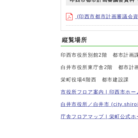
(印西市都市計画審議会資料（令和
縦覧場所
印西市役所別館2階 都市計画
白井市役所東庁舎2階 都市計
栄町役場4階西 都市建設課
市役所フロア案内 | 印西市ホームページ
白井市役所／白井市 (city.shiroi.
庁舎フロアマップ | 栄町公式ホームペー