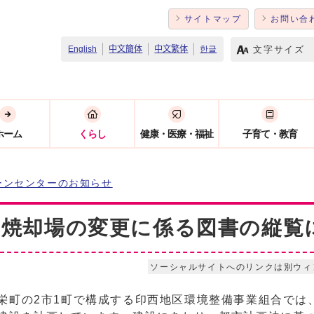
サイトマップ
お問い合
文字サイズ
English
中文簡体
中文繁体
한글
ホーム
くらし
健康・医療・福祉
子育て・教育
ーンセンターのお知らせ
み焼却場の変更に係る図書の縦覧
ソーシャルサイトへのリンクは別ウィ
町の2市1町で構成する印西地区環境整備事業組合では