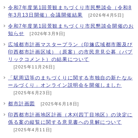
令和7年度第1回景観まちづくり市民懇談会（令和8
年3月13日開催）会議開催結果
[2026年4月5日]
令和7年度第1回景観まちづくり市民懇談会開催のお
知らせ
[2026年3月9日]
広域都市計画マスタープラン（印旛広域都市圏及び
印西都市計画区域）（原案）の市民意見公募（パブ
リックコメント）の結果について
[2025年11月26日]
「駅周辺等のまちづくりに関する市独自の新たなル
ールづくり」オンライン説明会を開催しました
[2025年6月23日]
都市計画図
[2025年6月18日]
印西都市計画地区計画（木刈四丁目地区）の決定に
係る案の縦覧に関する意見書への見解について
[2025年4月11日]