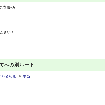
課支援係
ください！
てへの別ルート
がい者福祉
手当